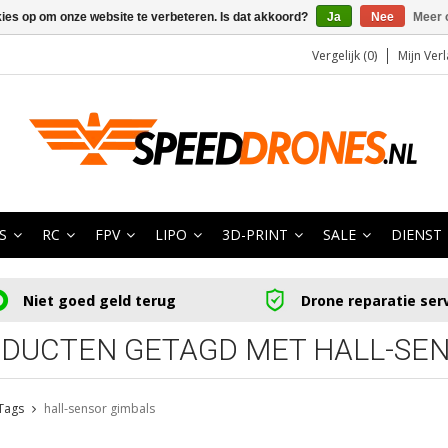
kies op om onze website te verbeteren. Is dat akkoord?
Ja
Nee
Meer 
Vergelijk (0)
Mijn Verl
S
RC
FPV
LIPO
3D-PRINT
SALE
DIENST
Niet goed geld terug
Drone reparatie ser
DUCTEN GETAGD MET HALL-SEN
Tags
hall-sensor gimbals