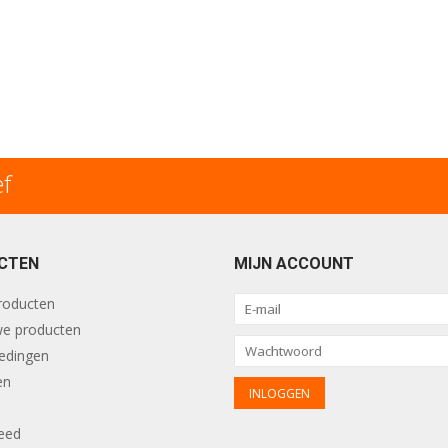
ef
CTEN
MIJN ACCOUNT
producten
e producten
edingen
en
eed