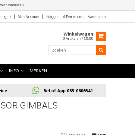
over cookies »
anglijst
Mijn Account
Inloggen
of
Een Account Aanmaken
Winkelwagen
0 Artikelen / €0,00
INFO
MERKEN
vice
Bel of App 085-0606541
SOR GIMBALS