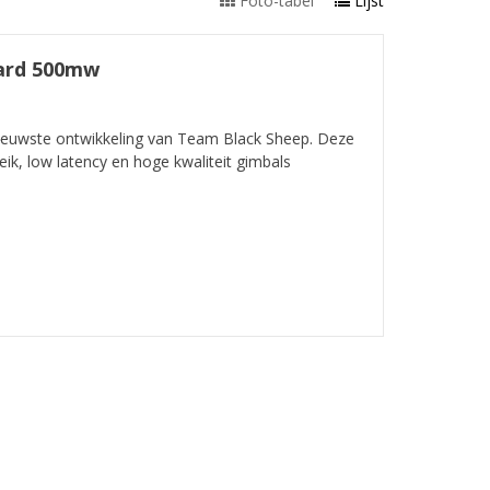
Foto-tabel
Lijst
oard 500mw
nieuwste ontwikkeling van Team Black Sheep. Deze
eik, low latency en hoge kwaliteit gimbals