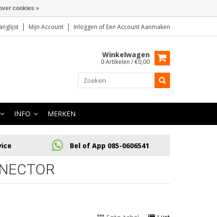
over cookies »
anglijst
Mijn Account
Inloggen
of
Een Account Aanmaken
Winkelwagen
0 Artikelen / €0,00
INFO
MERKEN
vice
Bel of App 085-0606541
NNECTOR