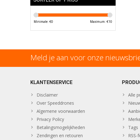
Minimale: €
0
Maximum: €
10
Meld je aan voor onze nieuwsbri
KLANTENSERVICE
PRODU
Disclaimer
Alle 
Over Speeddrones
Nieuw
Algemene voorwaarden
Aanbi
Privacy Policy
Merk
Betalingsmogelijkheden
Tags
Zendingen en retouren
RSS-f