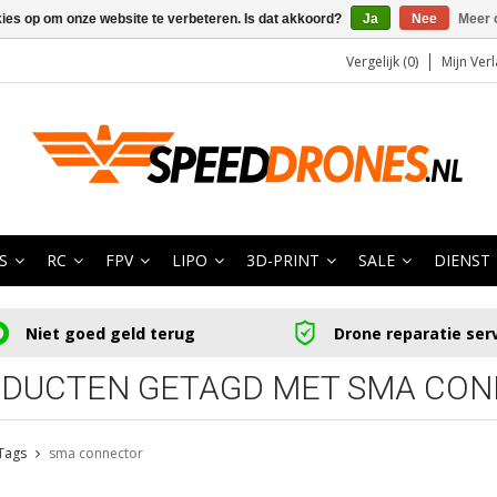
kies op om onze website te verbeteren. Is dat akkoord?
Ja
Nee
Meer 
Vergelijk (0)
Mijn Verl
S
RC
FPV
LIPO
3D-PRINT
SALE
DIENST
Niet goed geld terug
Drone reparatie ser
DUCTEN GETAGD MET SMA CO
Tags
sma connector