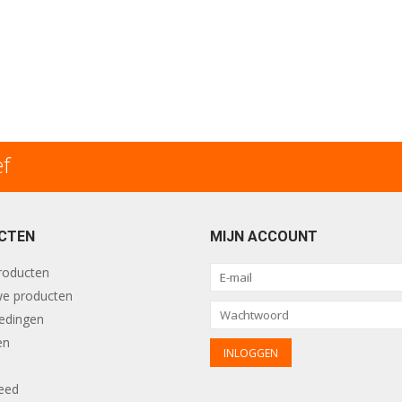
ef
CTEN
MIJN ACCOUNT
producten
e producten
edingen
en
eed