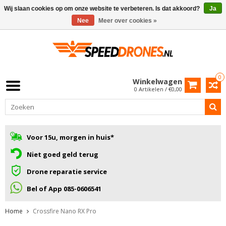
Wij slaan cookies op om onze website te verbeteren. Is dat akkoord?
Ja
Nee
Meer over cookies »
0
Winkelwagen
0 Artikelen / €0,00
Voor 15u, morgen in huis*
Niet goed geld terug
Drone reparatie service
Bel of App 085-0606541
Home
Crossfire Nano RX Pro