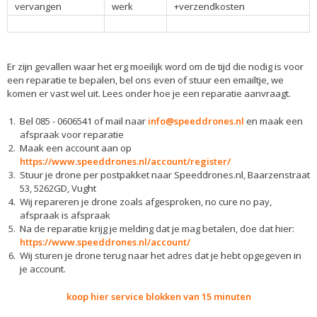
vervangen
werk
+verzendkosten
Er zijn gevallen waar het erg moeilijk word om de tijd die nodig is voor
een reparatie te bepalen, bel ons even of stuur een emailtje, we
komen er vast wel uit. Lees onder hoe je een reparatie aanvraagt.
Bel 085 - 0606541 of mail naar
info@speeddrones.nl
en maak een
afspraak voor reparatie
Maak een account aan op
https://www.speeddrones.nl/account/register/
Stuur je drone per postpakket naar Speeddrones.nl, Baarzenstraat
53, 5262GD, Vught
Wij repareren je drone zoals afgesproken, no cure no pay,
afspraak is afspraak
Na de reparatie krijg je melding dat je mag betalen, doe dat hier:
https://www.speeddrones.nl/account/
Wij sturen je drone terug naar het adres dat je hebt opgegeven in
je account.
koop hier service blokken van 15 minuten