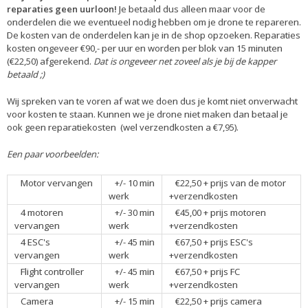
reparaties geen uurloon!
Je betaald dus alleen maar voor de
onderdelen die we eventueel nodig hebben om je drone te repareren.
De kosten van de onderdelen kan je in de shop opzoeken. Reparaties
kosten ongeveer €90,- per uur en worden per blok van 15 minuten
(€22,50) afgerekend.
Dat is ongeveer net zoveel als je bij de kapper
betaald ;)
Wij spreken van te voren af wat we doen dus je komt niet onverwacht
voor kosten te staan. Kunnen we je drone niet maken dan betaal je
ook geen reparatiekosten (wel verzendkosten a €7,95).
Een paar voorbeelden:
Motor vervangen
+/- 10 min
€22,50 + prijs van de motor
werk
+verzendkosten
4 motoren
+/- 30 min
€45,00 + prijs motoren
vervangen
werk
+verzendkosten
4 ESC's
+/- 45 min
€67,50 + prijs ESC's
vervangen
werk
+verzendkosten
Flight controller
+/- 45 min
€67,50 + prijs FC
vervangen
werk
+verzendkosten
Camera
+/- 15 min
€22,50 + prijs camera