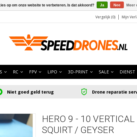
kies op om onze website te verbeteren. Is dat akkoord?
Ja
Nee
Meer 
Vergelijk (0)
Mijn Verl
S
RC
FPV
LIPO
3D-PRINT
SALE
DIENST
Niet goed geld terug
Drone reparatie ser
HERO 9 - 10 VERTICA
SQUIRT / GEYSER