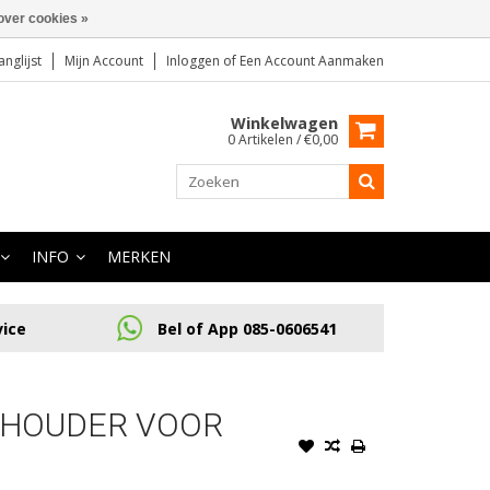
over cookies »
anglijst
Mijn Account
Inloggen
of
Een Account Aanmaken
Winkelwagen
0 Artikelen / €0,00
INFO
MERKEN
vice
Bel of App 085-0606541
L HOUDER VOOR