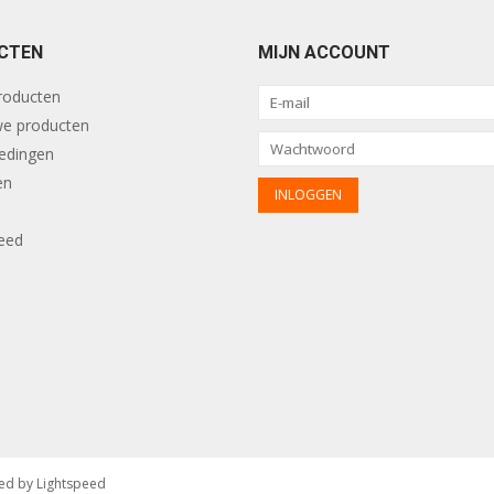
CTEN
MIJN ACCOUNT
producten
e producten
edingen
en
eed
ed by
Lightspeed