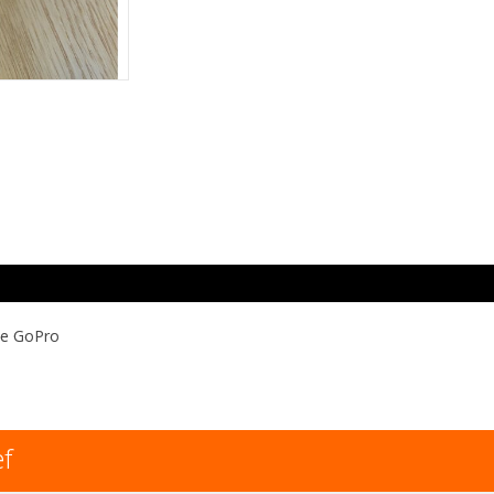
je GoPro
ef