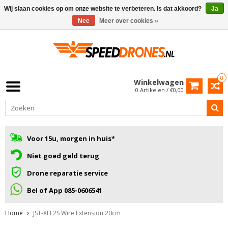
Wij slaan cookies op om onze website te verbeteren. Is dat akkoord?
Ja
Nee
Meer over cookies »
0
Winkelwagen
0 Artikelen / €0,00
Voor 15u, morgen in huis*
Niet goed geld terug
Drone reparatie service
Bel of App 085-0606541
Home
JST-XH 2S Wire Extension 20cm