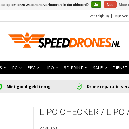
kies op om onze website te verbeteren. Is dat akkoord?
Ja
Nee
Meer 
Vergelijk (0)
Mijn Verl
S
RC
FPV
LIPO
3D-PRINT
SALE
DIENST
Niet goed geld terug
Drone reparatie ser
LIPO CHECKER / LIPO