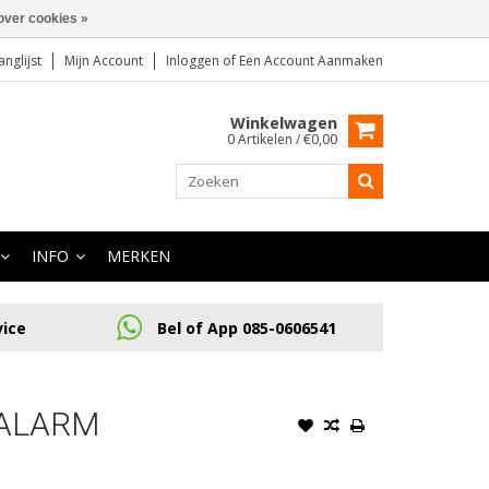
over cookies »
anglijst
Mijn Account
Inloggen
of
Een Account Aanmaken
Winkelwagen
0 Artikelen / €0,00
INFO
MERKEN
vice
Bel of App 085-0606541
 ALARM