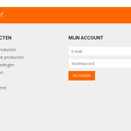
ef
CTEN
MIJN ACCOUNT
producten
e producten
edingen
en
eed