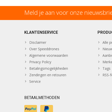
Meld je aan voor onze nieuwsbri
KLANTENSERVICE
PRODU
Disclaimer
Alle 
Over Speeddrones
Nieuw
Algemene voorwaarden
Aanbi
Privacy Policy
Merk
Betalingsmogelijkheden
Tags
Zendingen en retouren
RSS-f
Service
BETAALMETHODEN