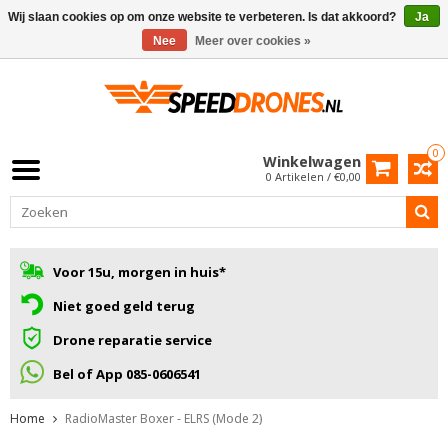
Wij slaan cookies op om onze website te verbeteren. Is dat akkoord?
Ja
Nee
Meer over cookies »
0
Winkelwagen
0 Artikelen / €0,00
Voor 15u, morgen in huis*
Niet goed geld terug
Drone reparatie service
Bel of App 085-0606541
Home
RadioMaster Boxer - ELRS (Mode 2)