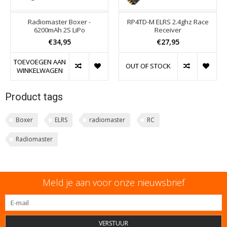
Radiomaster Boxer -
RP4TD-M ELRS 2.4ghz Race
6200mAh 2S LiPo
Receiver
€34,95
€27,95
TOEVOEGEN AAN
OUT OF STOCK
WINKELWAGEN
Product tags
Boxer
ELRS
radiomaster
RC
Radiomaster
Meld je aan voor onze nieuwsbrief
VERSTUUR