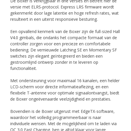
De Boxer is verkrijgbaar in drie versies en betreft hier de
versie met ELRS-protocol. Express LRS firmware wordt
gekenmerkt door lage latentie en hoge refresh rates, wat
resulteert in een uiterst responsieve besturing.
Een opvallend kenmerk van de Boxer zijn de full-sized Hall
V4.0 gimbals, die ondanks het compacte formaat van de
controller zorgen voor een precieze en comfortabele
bediening. De vernieuwde Latching SE en Momentary SF
switches zijn elegant geïntegreerd en bieden een
gestroomlijnd ontwerp zonder in te leveren op
functionaliteit.
Met ondersteuning voor maximaal 16 kanalen, een helder
LCD-scherm voor directe informatieaflezing, en een
flexibele T-antenne voor optimale signaalontvangst, biedt
de Boxer ongeëvenaarde veelzijdigheid en prestaties.
Bovendien is de Boxer uitgerust met EdgeTX-software,
waardoor het volledig programmeerbaar is naar
individuele wensen. Met de mogelijkheid om te laden via
QC 3.0 Fast Charging, ben je altijd klaar voor lange