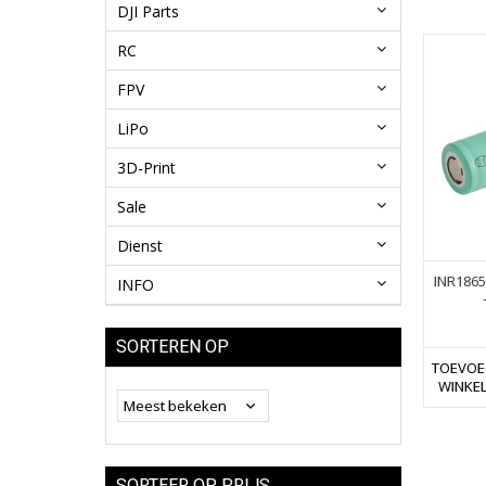
DJI Parts
RC
FPV
LiPo
3D-Print
Sale
Dienst
INR1865
INFO
SORTEREN OP
TOEVOE
WINKE
SORTEER OP PRIJS