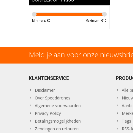
Minimale: €
0
Maximum: €
10
Meld je aan voor onze nieuwsbri
KLANTENSERVICE
PRODU
Disclaimer
Alle 
Over Speeddrones
Nieuw
Algemene voorwaarden
Aanbi
Privacy Policy
Merk
Betalingsmogelijkheden
Tags
Zendingen en retouren
RSS-f