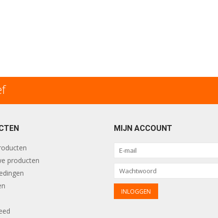
ef
CTEN
MIJN ACCOUNT
producten
e producten
edingen
en
eed