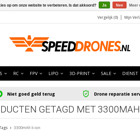
kies op om onze website te verbeteren. Is dat akkoord?
Ja
Nee
Meer 
Vergelijk (0)
Mijn Verl
S
RC
FPV
LIPO
3D-PRINT
SALE
DIENST
Niet goed geld terug
Drone reparatie ser
DUCTEN GETAGD MET 3300MAH 
Tags
3300mAh li-ion