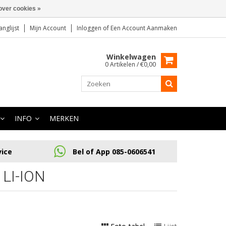
over cookies »
anglijst
Mijn Account
Inloggen
of
Een Account Aanmaken
Winkelwagen
0 Artikelen / €0,00
INFO
MERKEN
vice
Bel of App 085-0606541
LI-ION