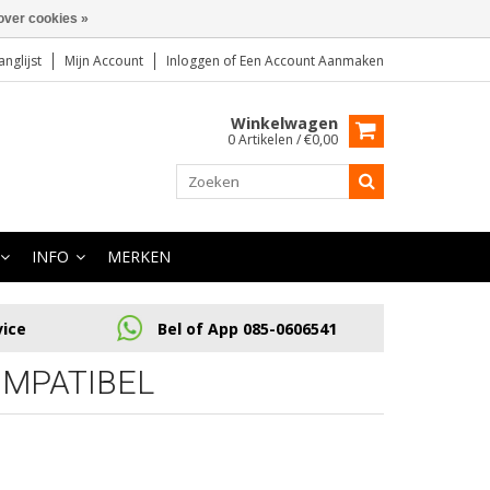
over cookies »
anglijst
Mijn Account
Inloggen
of
Een Account Aanmaken
Winkelwagen
0 Artikelen / €0,00
INFO
MERKEN
vice
Bel of App 085-0606541
OMPATIBEL