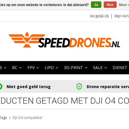
kies op om onze website te verbeteren. Is dat akkoord?
Ja
Nee
Meer 
Vergelijk (0)
Mijn Verl
S
RC
FPV
LIPO
3D-PRINT
SALE
DIENST
Niet goed geld terug
Drone reparatie ser
DUCTEN GETAGD MET DJI O4 C
Tags
DJI O4 compatibel