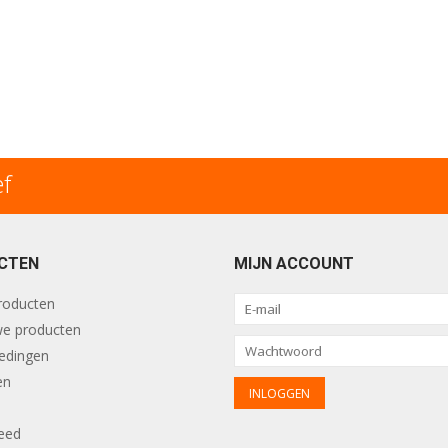
ef
CTEN
MIJN ACCOUNT
producten
e producten
edingen
en
eed