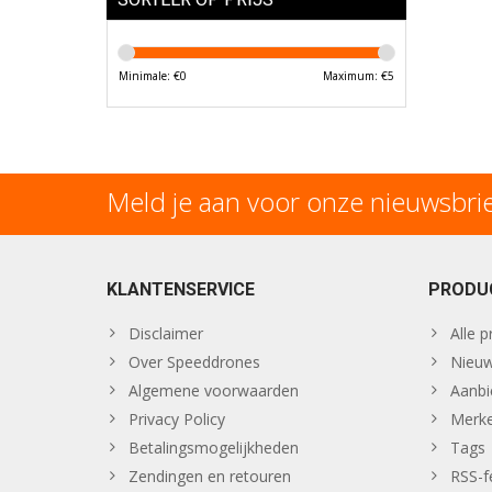
Minimale: €
0
Maximum: €
5
Meld je aan voor onze nieuwsbri
KLANTENSERVICE
PRODU
Disclaimer
Alle 
Over Speeddrones
Nieuw
Algemene voorwaarden
Aanbi
Privacy Policy
Merk
Betalingsmogelijkheden
Tags
Zendingen en retouren
RSS-f