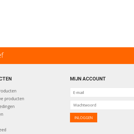
ef
CTEN
MIJN ACCOUNT
producten
e producten
edingen
en
eed