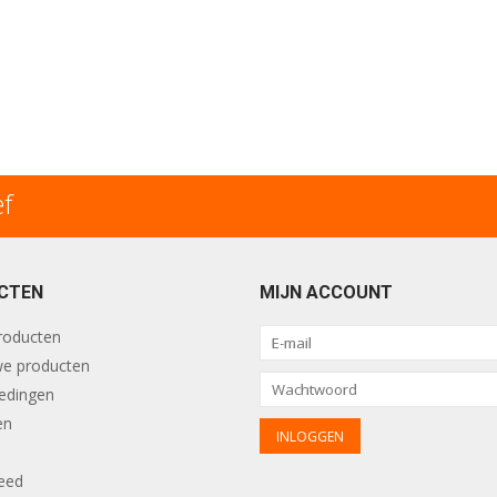
ef
CTEN
MIJN ACCOUNT
producten
e producten
edingen
en
eed