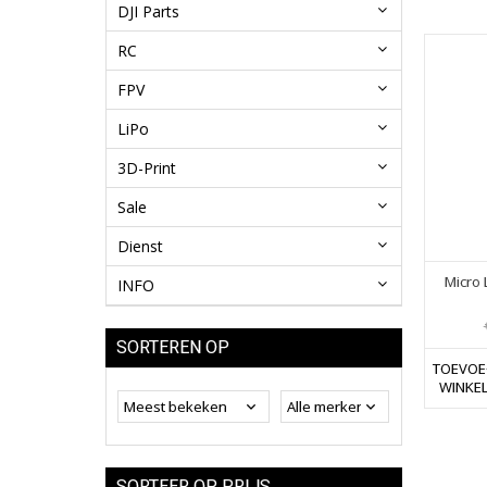
DJI Parts
RC
FPV
LiPo
3D-Print
Sale
Dienst
Micro
INFO
SORTEREN OP
TOEVOE
WINKE
SORTEER OP PRIJS