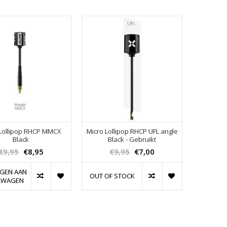
 Lollipop RHCP MMCX
Micro Lollipop RHCP UFL angle
Black
Black - Gebruikt
€9,95
€8,95
€9,95
€7,00
GEN AAN
OUT OF STOCK
LWAGEN