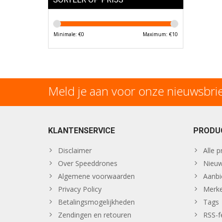
Minimale: €
0
Maximum: €
10
Meld je aan voor onze nieuwsbri
KLANTENSERVICE
PRODU
Disclaimer
Alle 
Over Speeddrones
Nieuw
Algemene voorwaarden
Aanbi
Privacy Policy
Merk
Betalingsmogelijkheden
Tags
Zendingen en retouren
RSS-f