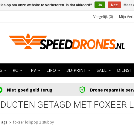
kies op om onze website te verbeteren. Is dat akkoord?
Ja
Nee
Meer 
Vergelijk (0)
Mijn Verl
S
RC
FPV
LIPO
3D-PRINT
SALE
DIENST
Niet goed geld terug
Drone reparatie ser
DUCTEN GETAGD MET FOXEER L
Tags
foxeer lollipop 2 stubby