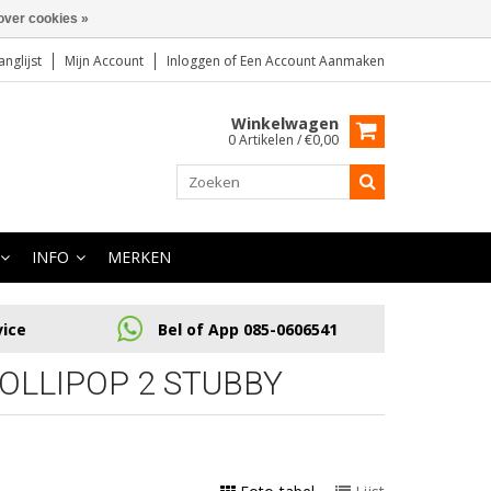
over cookies »
anglijst
Mijn Account
Inloggen
of
Een Account Aanmaken
Winkelwagen
0 Artikelen / €0,00
INFO
MERKEN
vice
Bel of App 085-0606541
OLLIPOP 2 STUBBY