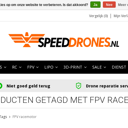
kies op om onze website te verbeteren. Is dat akkoord?
Ja
Nee
Meer 
Vergelijk (0)
Mijn Verl
S
RC
FPV
LIPO
3D-PRINT
SALE
DIENST
Niet goed geld terug
Drone reparatie ser
DUCTEN GETAGD MET FPV RAC
Tags
FPV racemotor