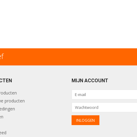
ef
CTEN
MIJN ACCOUNT
producten
e producten
edingen
en
eed