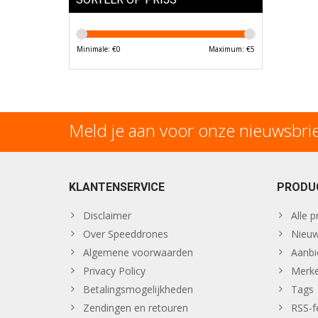
Minimale: €
0
Maximum: €
5
Meld je aan voor onze nieuwsbri
KLANTENSERVICE
PRODU
Disclaimer
Alle 
Over Speeddrones
Nieuw
Algemene voorwaarden
Aanbi
Privacy Policy
Merk
Betalingsmogelijkheden
Tags
Zendingen en retouren
RSS-f