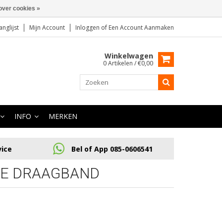
over cookies »
anglijst
Mijn Account
Inloggen
of
Een Account Aanmaken
Winkelwagen
0 Artikelen / €0,00
INFO
MERKEN
vice
Bel of App 085-0606541
DE DRAAGBAND