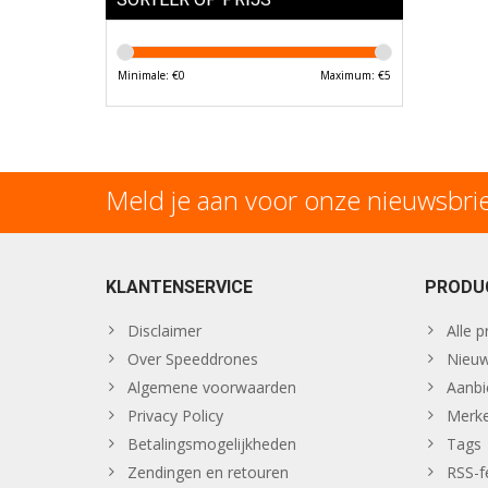
Minimale: €
0
Maximum: €
5
Meld je aan voor onze nieuwsbri
KLANTENSERVICE
PRODU
Disclaimer
Alle 
Over Speeddrones
Nieuw
Algemene voorwaarden
Aanbi
Privacy Policy
Merk
Betalingsmogelijkheden
Tags
Zendingen en retouren
RSS-f