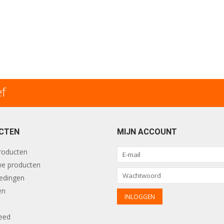
ef
CTEN
MIJN ACCOUNT
producten
e producten
edingen
en
eed