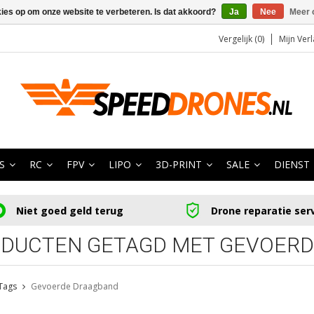
kies op om onze website te verbeteren. Is dat akkoord?
Ja
Nee
Meer 
Vergelijk (0)
Mijn Verl
S
RC
FPV
LIPO
3D-PRINT
SALE
DIENST
Niet goed geld terug
Drone reparatie ser
DUCTEN GETAGD MET GEVOER
Tags
Gevoerde Draagband