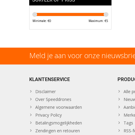
Minimale: €
0
Maximum: €
5
Meld je aan voor onze nieuwsbri
KLANTENSERVICE
PRODU
Disclaimer
Alle 
Over Speeddrones
Nieuw
Algemene voorwaarden
Aanbi
Privacy Policy
Merk
Betalingsmogelijkheden
Tags
Zendingen en retouren
RSS-f