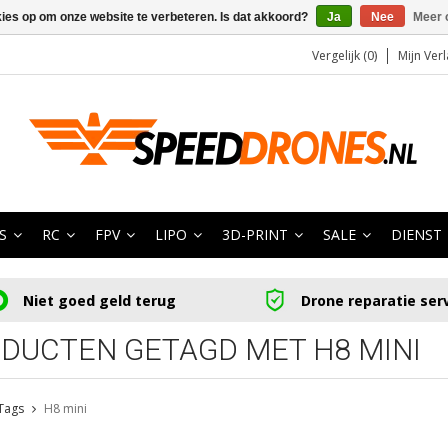
kies op om onze website te verbeteren. Is dat akkoord?
Ja
Nee
Meer 
Vergelijk (0)
Mijn Verl
S
RC
FPV
LIPO
3D-PRINT
SALE
DIENST
Niet goed geld terug
Drone reparatie ser
DUCTEN GETAGD MET H8 MINI
Tags
H8 mini