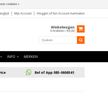
over cookies »
anglijst
Mijn Account
Inloggen
of
Een Account Aanmaken
Winkelwagen
0 Artikelen / €0,00
INFO
MERKEN
vice
Bel of App 085-0606541