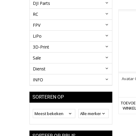
DJI Parts
RC
FPV
LiPo
3D-Print
Sale
Dienst
Avatar 
INFO
SORTEREN OP
TOEVOE
WINKE
SORTEER OP PRIJS