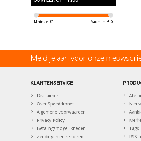
Minimale: €
0
Maximum: €
10
Meld je aan voor onze nieuwsbri
KLANTENSERVICE
PRODU
Disclaimer
Alle 
Over Speeddrones
Nieuw
Algemene voorwaarden
Aanbi
Privacy Policy
Merk
Betalingsmogelijkheden
Tags
Zendingen en retouren
RSS-f