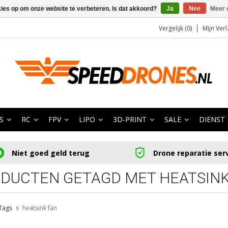
kies op om onze website te verbeteren. Is dat akkoord?
Ja
Nee
Meer 
Vergelijk (0)
Mijn Verl
S
RC
FPV
LIPO
3D-PRINT
SALE
DIENST
Niet goed geld terug
Drone reparatie ser
DUCTEN GETAGD MET HEATSINK
Tags
heatsink fan