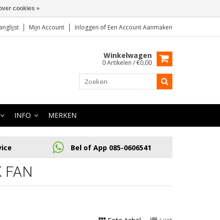
over cookies »
anglijst
Mijn Account
Inloggen
of
Een Account Aanmaken
Winkelwagen
0 Artikelen / €0,00
INFO
MERKEN
vice
Bel of App 085-0606541
 FAN