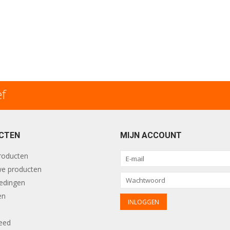
ef
CTEN
MIJN ACCOUNT
producten
e producten
edingen
en
eed