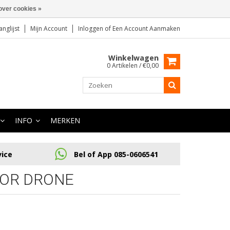
over cookies »
anglijst
Mijn Account
Inloggen
of
Een Account Aanmaken
Winkelwagen
0 Artikelen / €0,00
INFO
MERKEN
vice
Bel of App 085-0606541
SOR DRONE