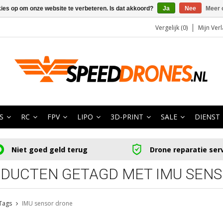
kies op om onze website te verbeteren. Is dat akkoord?
Ja
Nee
Meer 
Vergelijk (0)
Mijn Verl
S
RC
FPV
LIPO
3D-PRINT
SALE
DIENST
Niet goed geld terug
Drone reparatie ser
DUCTEN GETAGD MET IMU SEN
Tags
IMU sensor drone