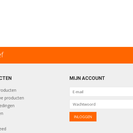
ef
CTEN
MIJN ACCOUNT
producten
e producten
edingen
en
eed