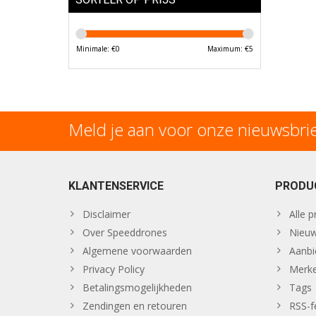
Minimale: €
0
Maximum: €
5
Meld je aan voor onze nieuwsbri
KLANTENSERVICE
PRODU
Disclaimer
Alle 
Over Speeddrones
Nieuw
Algemene voorwaarden
Aanbi
Privacy Policy
Merk
Betalingsmogelijkheden
Tags
Zendingen en retouren
RSS-f