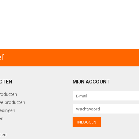
ef
CTEN
MIJN ACCOUNT
producten
e producten
edingen
en
eed