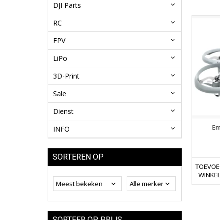
DJI Parts
RC
FPV
LiPo
3D-Print
Sale
Dienst
Em
INFO
SORTEREN OP
TOEVOE
WINKE
SORTEER OP PRIJS