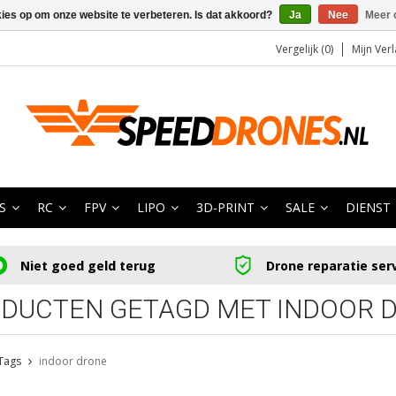
kies op om onze website te verbeteren. Is dat akkoord?
Ja
Nee
Meer 
Vergelijk (0)
Mijn Verl
S
RC
FPV
LIPO
3D-PRINT
SALE
DIENST
Niet goed geld terug
Drone reparatie ser
DUCTEN GETAGD MET INDOOR 
Tags
indoor drone