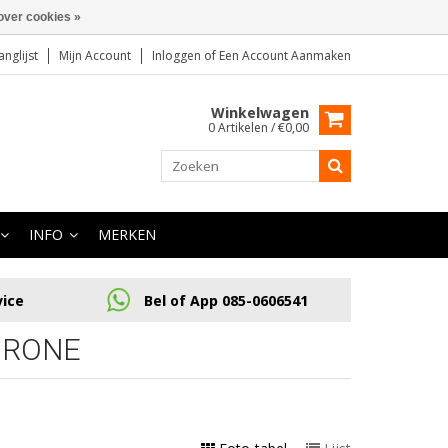
over cookies »
anglijst
Mijn Account
Inloggen
of
Een Account Aanmaken
Winkelwagen
0 Artikelen / €0,00
INFO
MERKEN
vice
Bel of App 085-0606541
DRONE