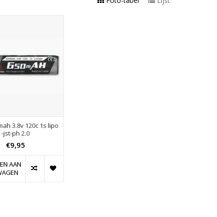
Foto-tabel
Lijst
ah 3.8v 120c 1s lipo
-jst-ph 2.0
€9,95
EN AAN
WAGEN