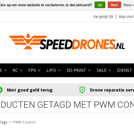
kies op om onze website te verbeteren. Is dat akkoord?
Ja
Nee
Meer 
Vergelijk (0)
Mijn Verl
S
RC
FPV
LIPO
3D-PRINT
SALE
DIENST
Niet goed geld terug
Drone reparatie ser
DUCTEN GETAGD MET PWM CO
Tags
PWM Control