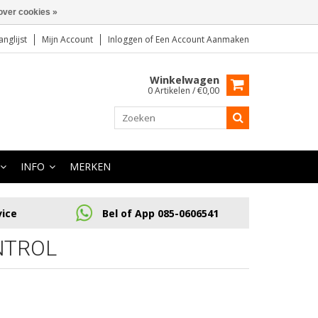
over cookies »
anglijst
Mijn Account
Inloggen
of
Een Account Aanmaken
Winkelwagen
0 Artikelen / €0,00
INFO
MERKEN
vice
Bel of App 085-0606541
NTROL