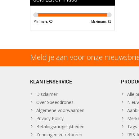
Minimale: €
0
Maximum: €
5
Meld je aan voor onze nieuwsbri
KLANTENSERVICE
PRODU
Disclaimer
Alle 
Over Speeddrones
Nieuw
Algemene voorwaarden
Aanbi
Privacy Policy
Merk
Betalingsmogelijkheden
Tags
Zendingen en retouren
RSS-f