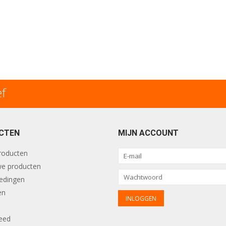
ef
CTEN
MIJN ACCOUNT
producten
e producten
edingen
en
eed