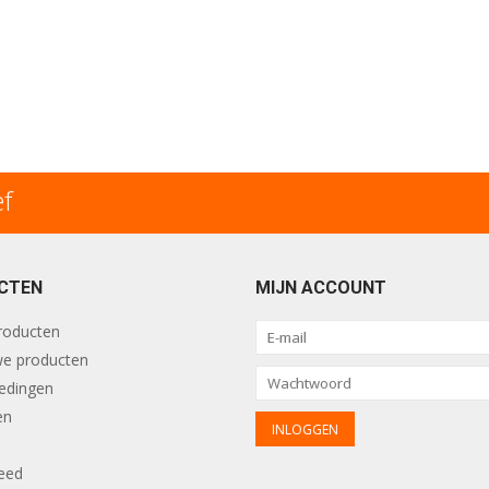
ef
CTEN
MIJN ACCOUNT
producten
e producten
edingen
en
eed