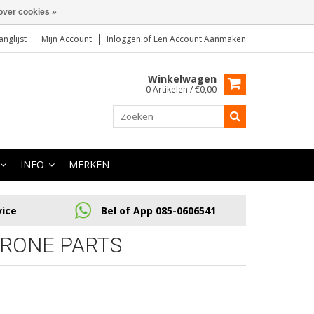
over cookies »
anglijst
Mijn Account
Inloggen
of
Een Account Aanmaken
Winkelwagen
0 Artikelen / €0,00
INFO
MERKEN
vice
Bel of App 085-0606541
RONE PARTS