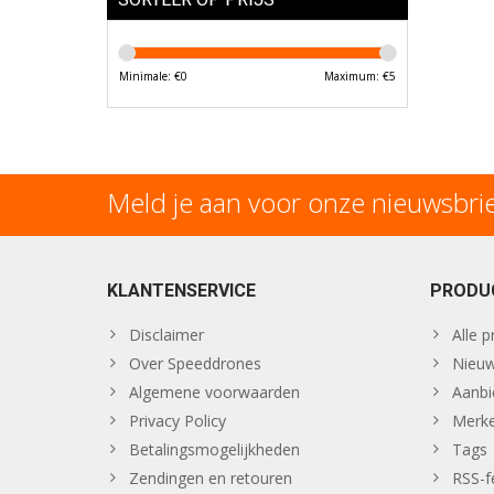
Minimale: €
0
Maximum: €
5
Meld je aan voor onze nieuwsbri
KLANTENSERVICE
PRODU
Disclaimer
Alle 
Over Speeddrones
Nieuw
Algemene voorwaarden
Aanbi
Privacy Policy
Merk
Betalingsmogelijkheden
Tags
Zendingen en retouren
RSS-f