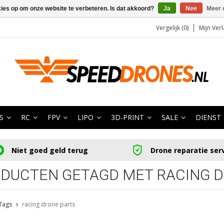
kies op om onze website te verbeteren. Is dat akkoord?
Ja
Nee
Meer 
Vergelijk (0)
Mijn Verl
S
RC
FPV
LIPO
3D-PRINT
SALE
DIENST
Niet goed geld terug
Drone reparatie ser
DUCTEN GETAGD MET RACING D
Tags
racing drone parts