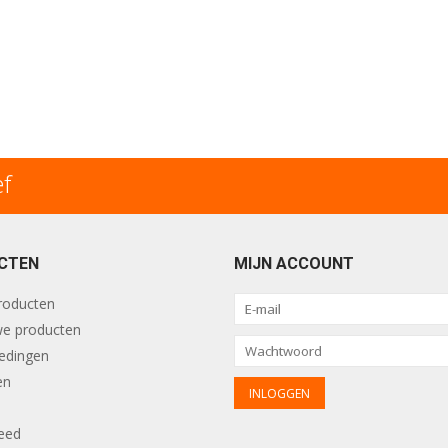
ef
CTEN
MIJN ACCOUNT
producten
e producten
edingen
en
eed