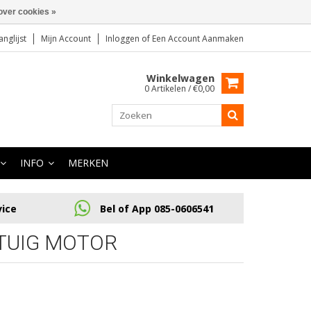
over cookies »
anglijst
Mijn Account
Inloggen
of
Een Account Aanmaken
Winkelwagen
0 Artikelen / €0,00
INFO
MERKEN
vice
Bel of App 085-0606541
TUIG MOTOR