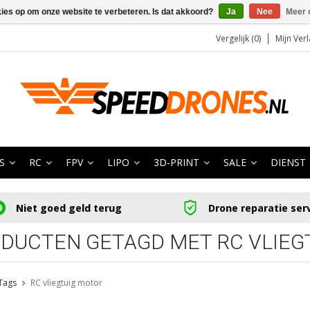
kies op om onze website te verbeteren. Is dat akkoord?
Ja
Nee
Meer 
Vergelijk (0)
Mijn Verl
S
RC
FPV
LIPO
3D-PRINT
SALE
DIENST
Niet goed geld terug
Drone reparatie ser
DUCTEN GETAGD MET RC VLIEG
Tags
RC vliegtuig motor