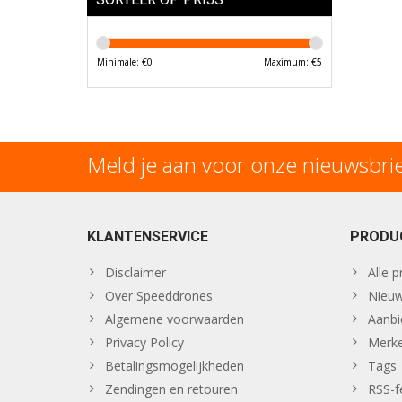
Minimale: €
0
Maximum: €
5
Meld je aan voor onze nieuwsbri
KLANTENSERVICE
PRODU
Disclaimer
Alle 
Over Speeddrones
Nieuw
Algemene voorwaarden
Aanbi
Privacy Policy
Merk
Betalingsmogelijkheden
Tags
Zendingen en retouren
RSS-f