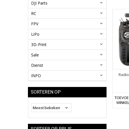
DJI Parts
RC
FPV
LiPo
3D-Print
Sale
Dienst
Radio
INFO
SORTEREN OP
TOEVOE
WINKE
SORTEER OP PRIJS