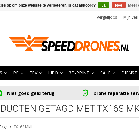
kies op om onze website te verbeteren. Is dat akkoord?
Ja
Nee
Meer 
Vergelijk (0)
Mijn Verl
S
RC
FPV
LIPO
3D-PRINT
SALE
DIENST
Niet goed geld terug
Drone reparatie ser
DUCTEN GETAGD MET TX16S MK
Tags
TX16S MKII