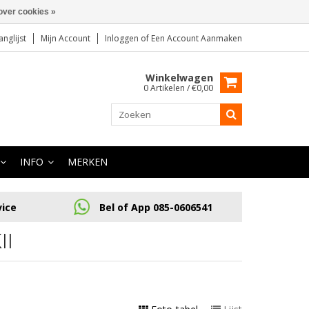
over cookies »
anglijst
Mijn Account
Inloggen
of
Een Account Aanmaken
Winkelwagen
0 Artikelen / €0,00
INFO
MERKEN
vice
Bel of App 085-0606541
II