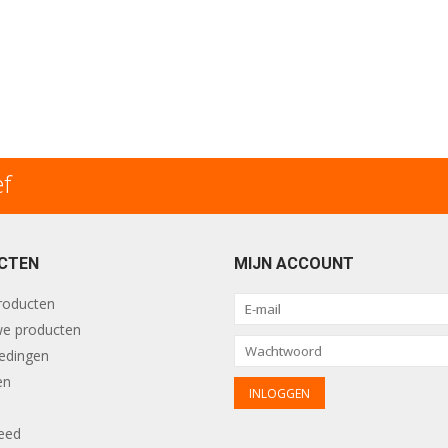
ef
CTEN
MIJN ACCOUNT
producten
e producten
edingen
en
eed