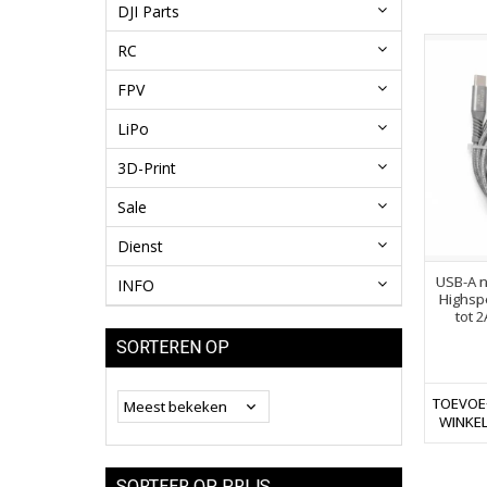
DJI Parts
RC
FPV
LiPo
3D-Print
Sale
Dienst
USB-A n
INFO
Highsp
tot 
SORTEREN OP
TOEVOE
WINKE
SORTEER OP PRIJS