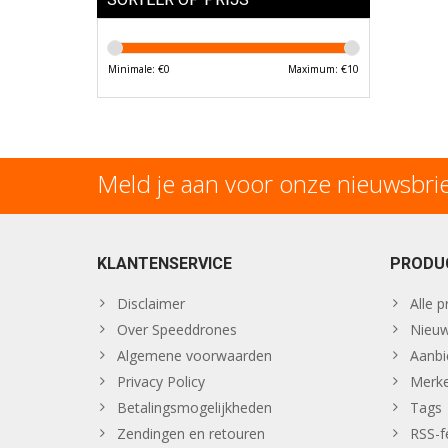
Minimale: €
0
Maximum: €
10
Meld je aan voor onze nieuwsbri
KLANTENSERVICE
PRODU
Disclaimer
Alle 
Over Speeddrones
Nieuw
Algemene voorwaarden
Aanbi
Privacy Policy
Merk
Betalingsmogelijkheden
Tags
Zendingen en retouren
RSS-f