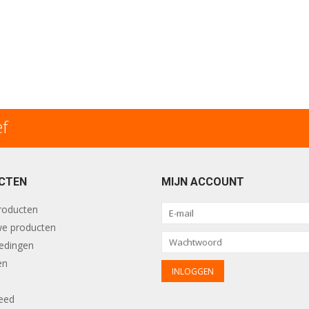
ef
CTEN
MIJN ACCOUNT
producten
e producten
edingen
en
eed