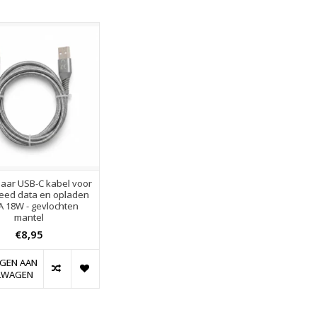
aar USB-C kabel voor
eed data en opladen
2A 18W - gevlochten
mantel
€8,95
GEN AAN
LWAGEN