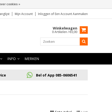
over cookies »
anglijst
Mijn Account
Inloggen
of
Een Account Aanmaken
Winkelwagen
0 Artikelen / €0,00
INFO
MERKEN
vice
Bel of App 085-0606541