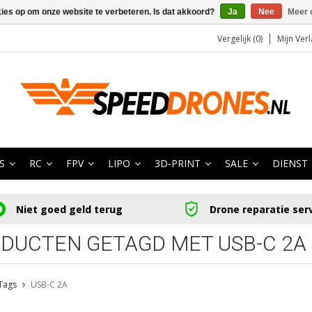
kies op om onze website te verbeteren. Is dat akkoord?
Ja
Nee
Meer 
Vergelijk (0)
Mijn Verl
S
RC
FPV
LIPO
3D-PRINT
SALE
DIENST
Niet goed geld terug
Drone reparatie ser
DUCTEN GETAGD MET USB-C 2A
Tags
USB-C 2A