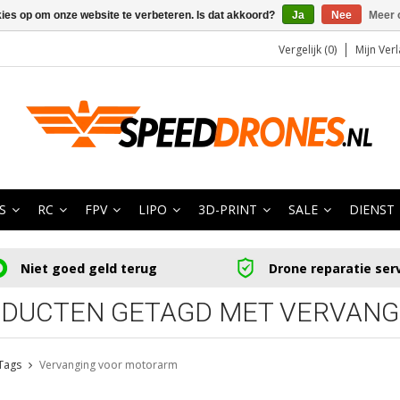
kies op om onze website te verbeteren. Is dat akkoord?
Ja
Nee
Meer 
Vergelijk (0)
Mijn Verl
S
RC
FPV
LIPO
3D-PRINT
SALE
DIENST
Niet goed geld terug
Drone reparatie ser
DUCTEN GETAGD MET VERVAN
Tags
Vervanging voor motorarm