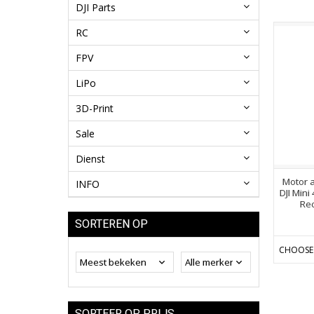
DJI Parts
RC
FPV
LiPo
3D-Print
Sale
Dienst
Motor a
INFO
DJI Mini
Rec
SORTEREN OP
CHOOSE
SORTEER OP PRIJS