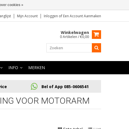
over cookies »
anglijst
Mijn Account
Inloggen
of
Een Account Aanmaken
Winkelwagen
0 Artikelen / €0,00
INFO
MERKEN
vice
Bel of App 085-0606541
GING VOOR MOTORARM