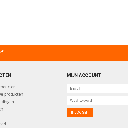
ef
CTEN
MIJN ACCOUNT
producten
e producten
edingen
en
eed