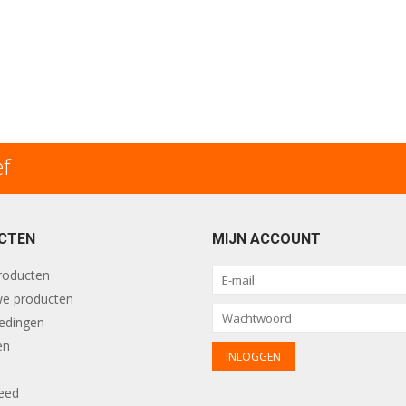
ef
CTEN
MIJN ACCOUNT
producten
e producten
edingen
en
eed