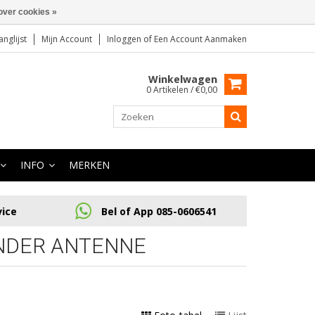
over cookies »
anglijst
Mijn Account
Inloggen
of
Een Account Aanmaken
Winkelwagen
0 Artikelen / €0,00
INFO
MERKEN
vice
Bel of App 085-0606541
NDER ANTENNE