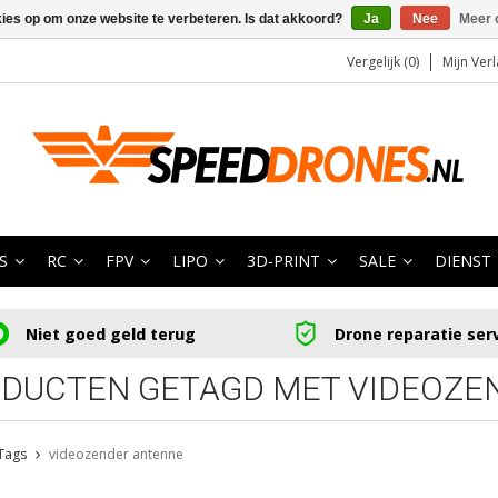
kies op om onze website te verbeteren. Is dat akkoord?
Ja
Nee
Meer 
Vergelijk (0)
Mijn Verl
S
RC
FPV
LIPO
3D-PRINT
SALE
DIENST
Niet goed geld terug
Drone reparatie ser
DUCTEN GETAGD MET VIDEOZE
Tags
videozender antenne