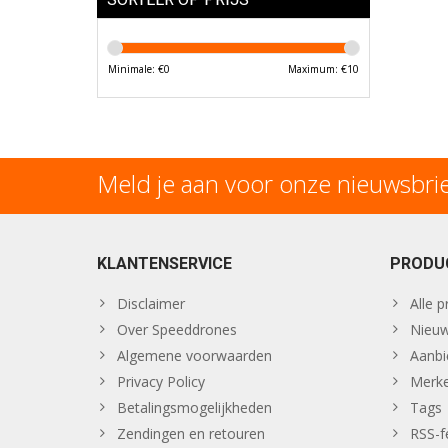
Minimale: €
0
Maximum: €
10
Meld je aan voor onze nieuwsbri
KLANTENSERVICE
PRODU
Disclaimer
Alle 
Over Speeddrones
Nieuw
Algemene voorwaarden
Aanbi
Privacy Policy
Merk
Betalingsmogelijkheden
Tags
Zendingen en retouren
RSS-f