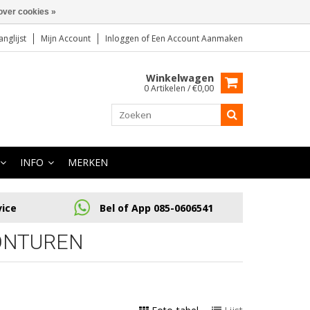
over cookies »
anglijst
Mijn Account
Inloggen
of
Een Account Aanmaken
Winkelwagen
0 Artikelen / €0,00
INFO
MERKEN
vice
Bel of App 085-0606541
ONTUREN