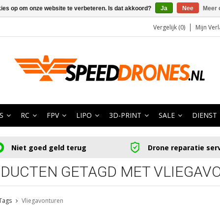
kies op om onze website te verbeteren. Is dat akkoord?
Ja
Nee
Meer 
Vergelijk (0)
Mijn Verl
S
RC
FPV
LIPO
3D-PRINT
SALE
DIENST
Niet goed geld terug
Drone reparatie ser
DUCTEN GETAGD MET VLIEGAV
Tags
Vliegavonturen