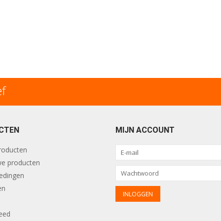
ef
CTEN
MIJN ACCOUNT
producten
e producten
edingen
en
eed