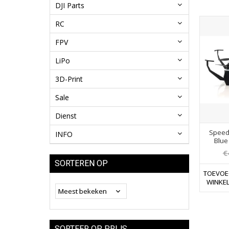
DJI Parts
RC
FPV
LiPo
3D-Print
Sale
Dienst
Speed
INFO
Blue
€
SORTEREN OP
TOEVOE
WINKE
SORTEER OP PRIJS