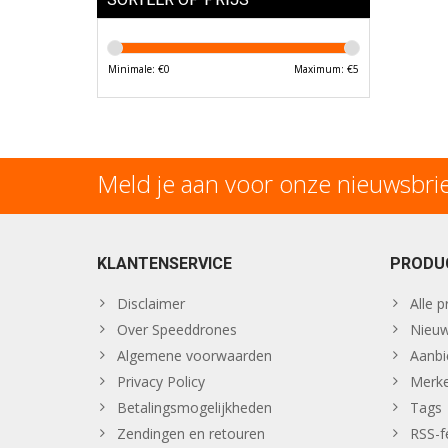
Minimale: €
0
Maximum: €
5
Meld je aan voor onze nieuwsbri
KLANTENSERVICE
PRODU
Disclaimer
Alle 
Over Speeddrones
Nieuw
Algemene voorwaarden
Aanbi
Privacy Policy
Merk
Betalingsmogelijkheden
Tags
Zendingen en retouren
RSS-f