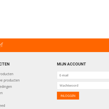
ef
CTEN
MIJN ACCOUNT
producten
e producten
edingen
en
eed