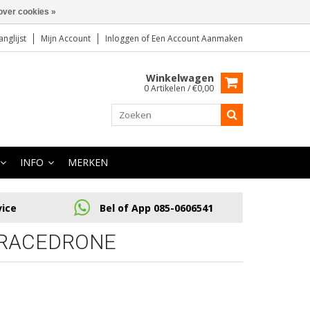
over cookies »
anglijst
Mijn Account
Inloggen
of
Een Account Aanmaken
Winkelwagen
0 Artikelen / €0,00
INFO
MERKEN
vice
Bel of App 085-0606541
 RACEDRONE