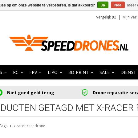
kies op om onze website te verbeteren. Is dat akkoord?
Ja
Nee
Meer 
Vergelijk (0)
Mijn Verl
S
RC
FPV
LIPO
3D-PRINT
SALE
DIENST
Niet goed geld terug
Drone reparatie ser
DUCTEN GETAGD MET X-RACER
Tags
x-racer racedrone