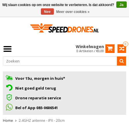
Wij slaan cookies op om onze website te verbeteren. Is dat akkoord?
Ja
Nee
Meer over cookies »
0
Winkelwagen
0 Artikelen / €0,00
Voor 15u, morgen in huis*
Niet goed geld terug
Drone reparatie service
Bel of App 085-0606541
Home
2.4GHZ antenne - IPX - 20cm