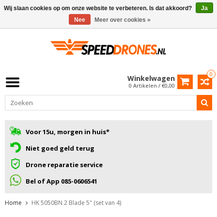
Wij slaan cookies op om onze website te verbeteren. Is dat akkoord?
Ja
Nee
Meer over cookies »
0
Winkelwagen
0 Artikelen / €0,00
Voor 15u, morgen in huis*
Niet goed geld terug
Drone reparatie service
Bel of App 085-0606541
Home
HK 5050BN 2 Blade 5" (set van 4)