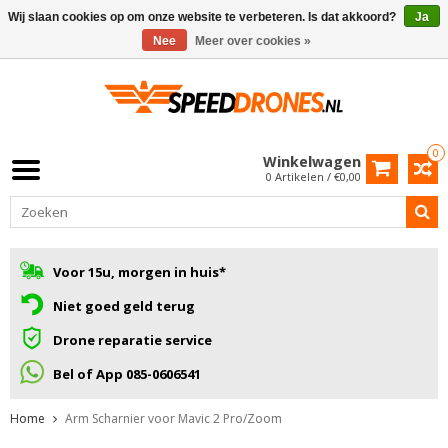
Wij slaan cookies op om onze website te verbeteren. Is dat akkoord?
Ja
Nee
Meer over cookies »
0
Winkelwagen
0 Artikelen / €0,00
Voor 15u, morgen in huis*
Niet goed geld terug
Drone reparatie service
Bel of App 085-0606541
Home
Arm Scharnier voor Mavic 2 Pro/Zoom