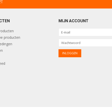
ef
CTEN
MIJN ACCOUNT
producten
e producten
edingen
en
eed