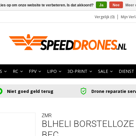
kies op om onze website te verbeteren. Is dat akkoord?
Ja
Nee
Meer 
Vergelijk (0)
Mijn Verl
S
RC
FPV
LIPO
3D-PRINT
SALE
DIENST
Niet goed geld terug
Drone reparatie ser
ZMR
BLHELI BORSTELLOZE 
BEC