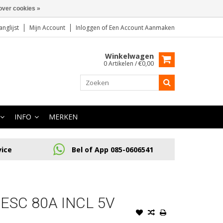
over cookies »
anglijst
Mijn Account
Inloggen
of
Een Account Aanmaken
Winkelwagen
0 Artikelen / €0,00
INFO
MERKEN
vice
Bel of App 085-0606541
ESC 80A INCL 5V