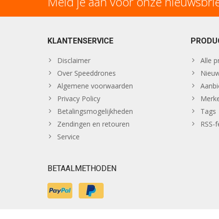
Meld je aan voor onze nieuwsbri
KLANTENSERVICE
PRODU
Disclaimer
Alle 
Over Speeddrones
Nieuw
Algemene voorwaarden
Aanbi
Privacy Policy
Merk
Betalingsmogelijkheden
Tags
Zendingen en retouren
RSS-f
Service
BETAALMETHODEN