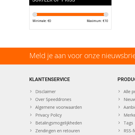
Minimale: €
0
Maximum: €
10
Meld je aan voor onze nieuwsbri
KLANTENSERVICE
PRODU
Disclaimer
Alle 
Over Speeddrones
Nieuw
Algemene voorwaarden
Aanbi
Privacy Policy
Merk
Betalingsmogelijkheden
Tags
Zendingen en retouren
RSS-f