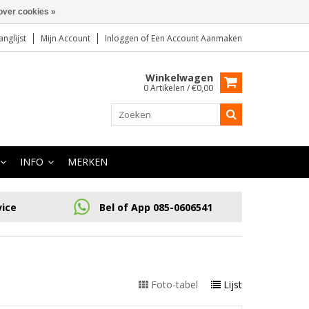
over cookies »
anglijst
Mijn Account
Inloggen
of
Een Account Aanmaken
Winkelwagen
0 Artikelen / €0,00
INFO
MERKEN
vice
Bel of App 085-0606541
Foto-tabel
Lijst