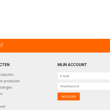
ef
CTEN
MIJN ACCOUNT
producten
e producten
edingen
en
eed