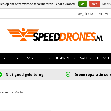
kies op om onze website te verbeteren. Is dat akkoord?
Ja
Nee
Meer 
Vergelijk (0)
Mijn Verl
S
RC
FPV
LIPO
3D-PRINT
SALE
DIENST
Niet goed geld terug
Drone reparatie ser
Merken
Martian