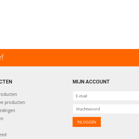
ef
CTEN
MIJN ACCOUNT
producten
e producten
edingen
en
eed