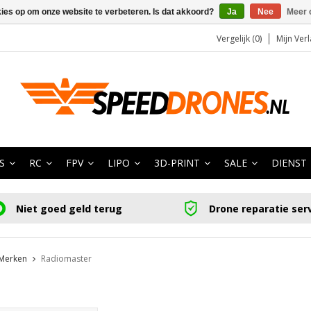
kies op om onze website te verbeteren. Is dat akkoord?
Ja
Nee
Meer 
Vergelijk (0)
Mijn Verl
S
RC
FPV
LIPO
3D-PRINT
SALE
DIENST
Niet goed geld terug
Drone reparatie ser
Merken
Radiomaster