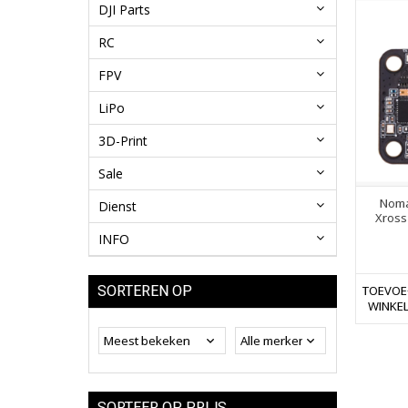
DJI Parts
RC
FPV
LiPo
3D-Print
Sale
Noma
Dienst
Xross
INFO
TOEVOE
SORTEREN OP
WINKE
SORTEER OP PRIJS