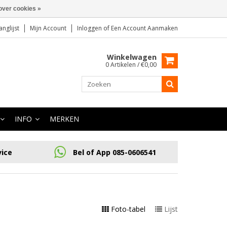
over cookies »
anglijst
Mijn Account
Inloggen
of
Een Account Aanmaken
Winkelwagen
0 Artikelen / €0,00
INFO
MERKEN
vice
Bel of App 085-0606541
Foto-tabel
Lijst