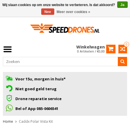
Wij slaan cookies op om onze website te verbeteren. Is dat akkoord?
Ja
Nee
Meer over cookies »
0
Winkelwagen
0 Artikelen / €0,00
Voor 15u, morgen in huis*
Niet goed geld terug
Drone reparatie service
Bel of App 085-0606541
Home
Caddx Polar Vista Kit