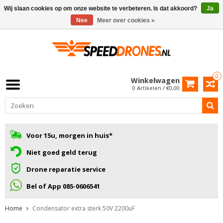
Wij slaan cookies op om onze website te verbeteren. Is dat akkoord?
Ja
Nee
Meer over cookies »
0
Winkelwagen
0 Artikelen / €0,00
Voor 15u, morgen in huis*
Niet goed geld terug
Drone reparatie service
Bel of App 085-0606541
Home
Condensator extra sterk 50V 2200uF