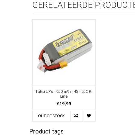
GERELATEERDE PRODUCT
Tattu LiPo - 650mAh - 4S - 95C R-
Line
€19,95
OUT OF STOCK
Product tags