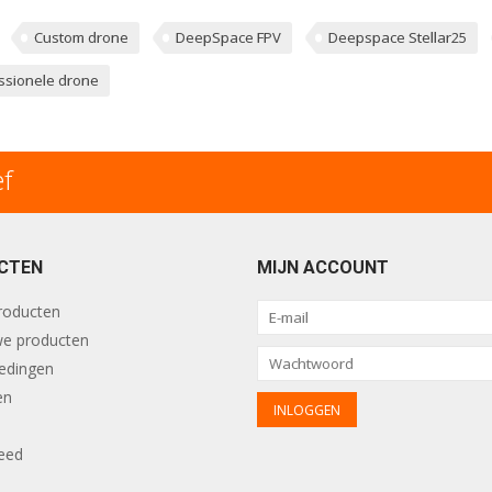
Custom drone
DeepSpace FPV
Deepspace Stellar25
ssionele drone
ef
CTEN
MIJN ACCOUNT
producten
e producten
edingen
en
eed