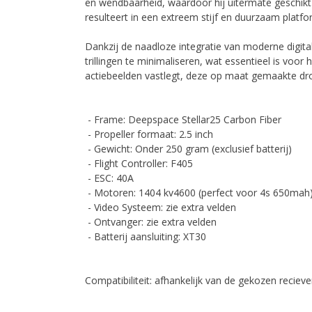
en wendbaarheid, waardoor hij uitermate geschikt 
resulteert in een extreem stijf en duurzaam platf
Dankzij de naadloze integratie van moderne digita
trillingen te minimaliseren, wat essentieel is voo
actiebeelden vastlegt, deze op maat gemaakte dron
- Frame: Deepspace Stellar25 Carbon Fiber
- Propeller formaat: 2.5 inch
- Gewicht: Onder 250 gram (exclusief batterij)
- Flight Controller: F405
- ESC: 40A
- Motoren: 1404 kv4600 (perfect voor 4s 650mah
- Video Systeem: zie extra velden
- Ontvanger: zie extra velden
- Batterij aansluiting: XT30
Compatibiliteit: afhankelijk van de gekozen recie