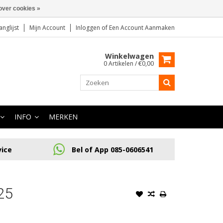
over cookies »
anglijst
Mijn Account
Inloggen
of
Een Account Aanmaken
Winkelwagen
0 Artikelen / €0,00
INFO
MERKEN
vice
Bel of App 085-0606541
25