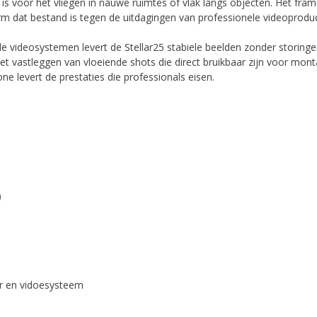
is voor het vliegen in nauwe ruimtes of vlak langs objecten. Het fra
orm dat bestand is tegen de uitdagingen van professionele videoproduc
le videosystemen levert de Stellar25 stabiele beelden zonder storin
r het vastleggen van vloeiende shots die direct bruikbaar zijn voor mo
e levert de prestaties die professionals eisen.
)
ver en vidoesysteem