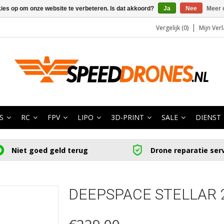
kies op om onze website te verbeteren. Is dat akkoord?
Ja
Nee
Meer 
Vergelijk (0)
Mijn Verl
S
RC
FPV
LIPO
3D-PRINT
SALE
DIENST
Niet goed geld terug
Drone reparatie ser
DEEPSPACE STELLAR 