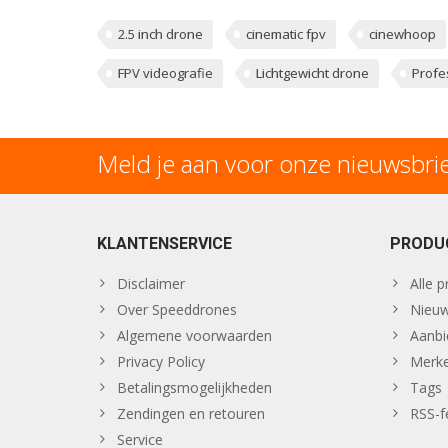
2.5 inch drone
cinematic fpv
cinewhoop
FPV videografie
Lichtgewicht drone
Profe
Meld je aan voor onze nieuwsbri
KLANTENSERVICE
PRODU
Disclaimer
Alle 
Over Speeddrones
Nieuw
Algemene voorwaarden
Aanbi
Privacy Policy
Merk
Betalingsmogelijkheden
Tags
Zendingen en retouren
RSS-f
Service