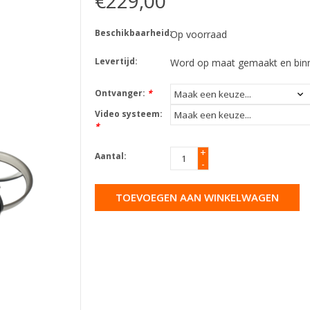
€229,00
Beschikbaarheid:
Op voorraad
Levertijd:
Word op maat gemaakt en binn
Ontvanger:
*
Video systeem:
*
+
Aantal:
-
TOEVOEGEN AAN WINKELWAGEN