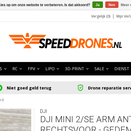
kies op om onze website te verbeteren. Is dat akkoord?
Ja
Nee
Meer 
Vergelijk (0)
Mijn Verl
S
RC
FPV
LIPO
3D-PRINT
SALE
DIENST
Niet goed geld terug
Drone reparatie ser
erd
DJI
DJI MINI 2/SE ARM A
RECHTSVOOR - GEDE