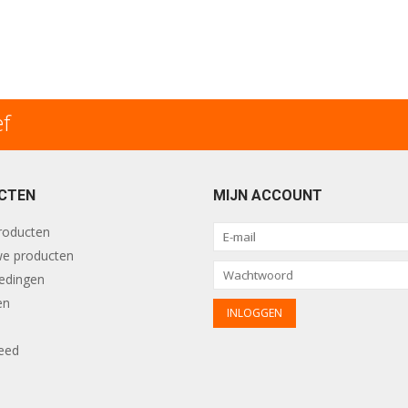
ef
CTEN
MIJN ACCOUNT
producten
e producten
edingen
en
eed