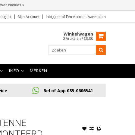
over cookies »
anglijst
Mijn Account
Inloggen
of
Een Account Aanmaken
Winkelwagen
0 Artikelen / €0,00
INFO
MERKEN
vice
Bel of App 085-0606541
NTENNE
MONTEERD