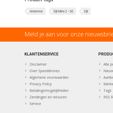
Antenne
DJI Mini 2 - SE
DJI
Meld je aan voor onze nieuwsbri
KLANTENSERVICE
PRODU
Disclaimer
Alle 
Over Speeddrones
Nieuw
Algemene voorwaarden
Aanbi
Privacy Policy
Merk
Betalingsmogelijkheden
Tags
Zendingen en retouren
RSS-f
Service