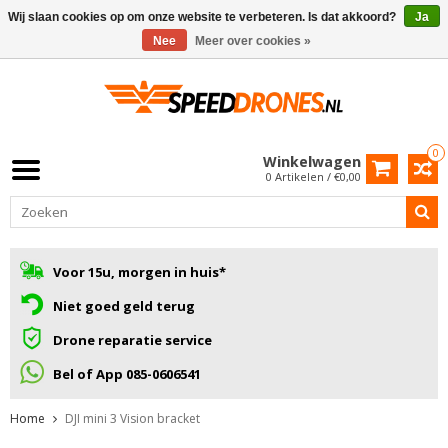
Wij slaan cookies op om onze website te verbeteren. Is dat akkoord?
Ja
Nee
Meer over cookies »
0
Winkelwagen
0 Artikelen / €0,00
Voor 15u, morgen in huis*
Niet goed geld terug
Drone reparatie service
Bel of App 085-0606541
Home
DJI mini 3 Vision bracket