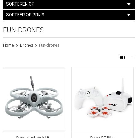
SORTEREN OP
SORTEER OP PRIJS
FUN-DRONES
Home
Drones
Fun-drones
Emax tinyhawk Lite
Emax EZ Pilot