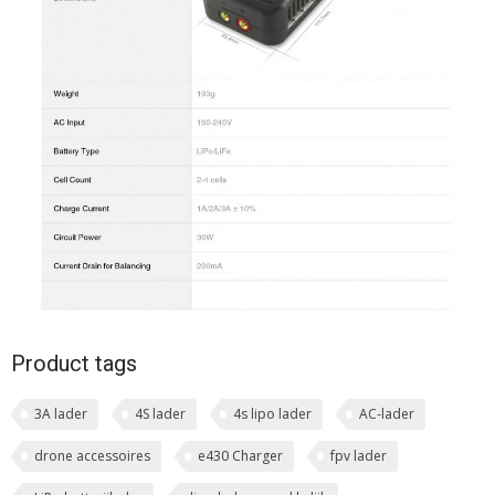
Product tags
3A lader
4S lader
4s lipo lader
AC-lader
drone accessoires
e430 Charger
fpv lader