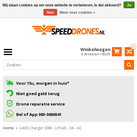
Wij slaan cookies op om onze website te verbeteren. Is dat akkoord?
Ja
Nee
Meer over cookies »
0
Winkelwagen
0 Artikelen / €0,00
Voor 15u, morgen in huis*
Niet goed geld terug
Drone reparatie service
Bel of App 085-0606541
Home
e430 Charger 30W - LiPo4S - 3A - AC