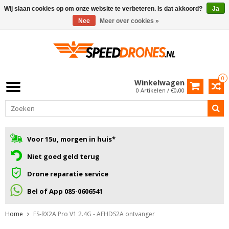
Wij slaan cookies op om onze website te verbeteren. Is dat akkoord?
Ja
Nee
Meer over cookies »
0
Winkelwagen
0 Artikelen / €0,00
Voor 15u, morgen in huis*
Niet goed geld terug
Drone reparatie service
Bel of App 085-0606541
Home
FS-RX2A Pro V1 2.4G - AFHDS2A ontvanger