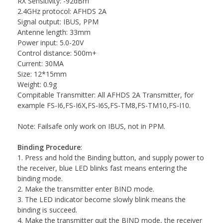
RX Sensitivity: -92dBm
2.4GHz protocol: AFHDS 2A
Signal output: IBUS, PPM
Antenne length: 33mm
Power input: 5.0-20V
Control distance: 500m+
Current: 30MA
Size: 12*15mm
Weight: 0.9g
Compitable Transmitter: All AFHDS 2A Transmitter, for
example FS-I6,FS-I6X,FS-I6S,FS-TM8,FS-TM10,FS-I10.
Note: Failsafe only work on IBUS, not in PPM.
Binding Procedure
:
1. Press and hold the Binding button, and supply power to
the receiver, blue LED blinks fast means entering the
binding mode.
2. Make the transmitter enter BIND mode.
3. The LED indicator become slowly blink means the
binding is succeed.
4. Make the transmitter quit the BIND mode, the receiver