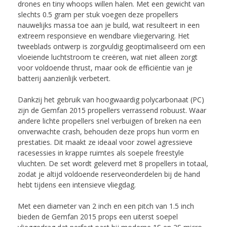
drones en tiny whoops willen halen.
Met een gewicht van
slechts 0.5 gram per stuk voegen deze propellers
nauwelijks massa toe aan je build, wat resulteert in een
extreem responsieve en wendbare vliegervaring.
Het
tweeblads ontwerp is zorgvuldig geoptimaliseerd om een
vloeiende luchtstroom te creëren, wat niet alleen zorgt
voor voldoende thrust, maar ook de efficiëntie van je
batterij aanzienlijk verbetert.
Dankzij het gebruik van hoogwaardig polycarbonaat (PC)
zijn de Gemfan 2015 propellers verrassend robuust. Waar
andere lichte propellers snel verbuigen of breken na een
onverwachte crash, behouden deze props hun vorm en
prestaties. Dit maakt ze ideaal voor zowel agressieve
racesessies in krappe ruimtes als soepele freestyle
vluchten. De set wordt geleverd met 8 propellers in totaal,
zodat je altijd voldoende reserveonderdelen bij de hand
hebt tijdens een intensieve vliegdag.
Met een diameter van 2 inch en een pitch van 1.5 inch
bieden de Gemfan 2015 props een uiterst soepel