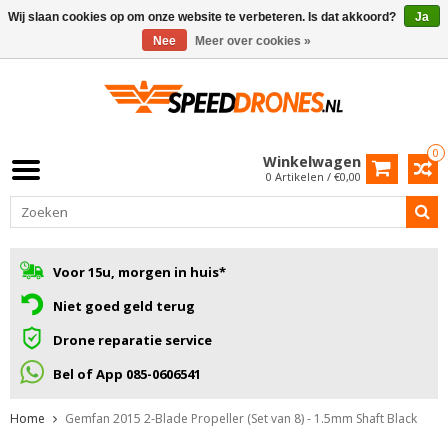
Wij slaan cookies op om onze website te verbeteren. Is dat akkoord?
Ja
Nee
Meer over cookies »
0
Winkelwagen
0 Artikelen / €0,00
Voor 15u, morgen in huis*
Niet goed geld terug
Drone reparatie service
Bel of App 085-0606541
Home
Gemfan 2015 2-Blade Propeller (Set van 8) - 1.5mm Shaft Black