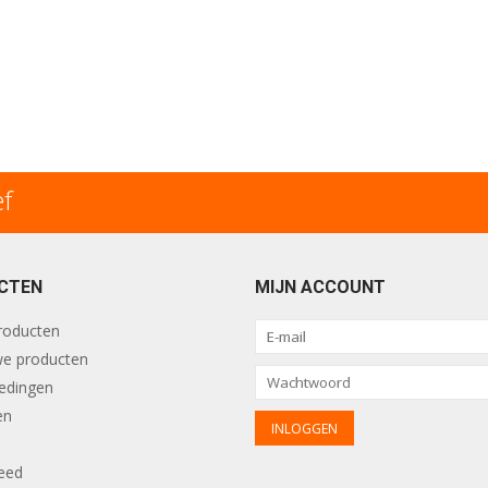
ef
CTEN
MIJN ACCOUNT
producten
e producten
edingen
en
eed