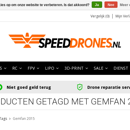
kies op om onze website te verbeteren. Is dat akkoord?
Ja
Nee
Meer 
Vergelijk (0)
Mijn Verl
S
RC
FPV
LIPO
3D-PRINT
SALE
DIENST
Niet goed geld terug
Drone reparatie ser
DUCTEN GETAGD MET GEMFAN 
Tags
Gemfan 2015