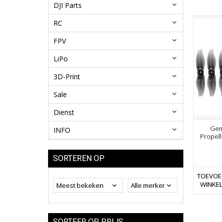
DJI Parts
RC
FPV
LiPo
3D-Print
Sale
Dienst
Gem
INFO
Propell
SORTEREN OP
TOEVOE
WINKE
SORTEER OP PRIJS