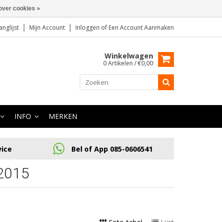
over cookies »
anglijst
Mijn Account
Inloggen
of
Een Account Aanmaken
Winkelwagen
0 Artikelen / €0,00
INFO
MERKEN
vice
Bel of App 085-0606541
2015