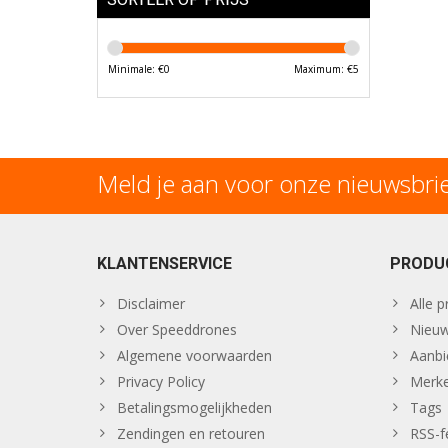
Minimale: €
0
Maximum: €
5
Meld je aan voor onze nieuwsbri
KLANTENSERVICE
PRODU
Disclaimer
Alle 
Over Speeddrones
Nieuw
Algemene voorwaarden
Aanbi
Privacy Policy
Merk
Betalingsmogelijkheden
Tags
Zendingen en retouren
RSS-f