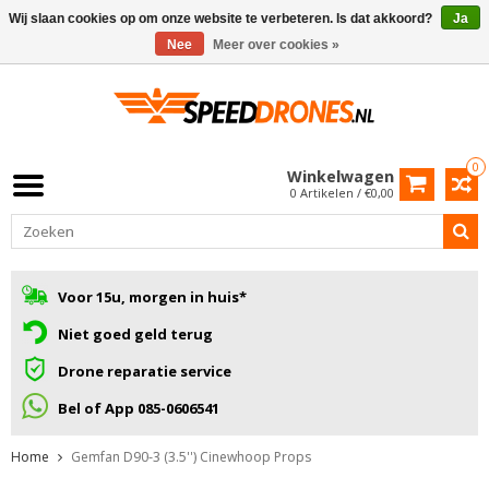
Wij slaan cookies op om onze website te verbeteren. Is dat akkoord?
Ja
Nee
Meer over cookies »
0
Winkelwagen
0 Artikelen / €0,00
Voor 15u, morgen in huis*
Niet goed geld terug
Drone reparatie service
Bel of App 085-0606541
Home
Gemfan D90-3 (3.5'') Cinewhoop Props