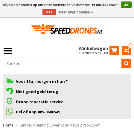
Wij slaan cookies op om onze website te verbeteren. Is dat akkoord?
Ja
Nee
Meer over cookies »
0
Winkelwagen
0 Artikelen / €0,00
Voor 15u, morgen in huis*
Niet goed geld terug
Drone reparatie service
Bel of App 085-0606541
Home
Gimbal Mounting Cover voor Mavic 2 Pro/Zoom