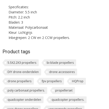
Specificaties:
Diameter: 5.5 inch
Pitch: 2.2 inch
Bladen: 3
Materiaal: Polycarbonaat
Kleur: Lichtgrijs
Inbegrepen: 2 CW en 2 CCW propellers.
Product tags
5.5X2.2X3 propellers
bi-blade propellers
DIY drone-onderdelen
drone accessoires
drone propellers
fpv propellers
HQProp
poly carbonaat propellers.
propellerset
quadcopter onderdelen
quadcopter propellers.
race drone propellers
vervangende propellers