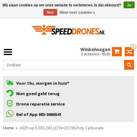
Wij slaan cookies op om onze website te verbeteren. Is dat akkoord?
Ja
Nee
Meer over cookies »
0
Winkelwagen
0 Artikelen / €0,00
Voor 15u, morgen in huis*
Niet goed geld terug
Drone reparatie service
Bel of App 085-0606541
Home
HQProp 5.5X2.2X3 (2CW+2CCW)-Poly Carbonate