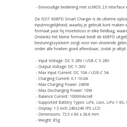
- Eenvoudige bediening met scMOS 2.0 interface e
De ISDT 608PD Smart Charger is de ultieme oplossi
inputmogelijkheid, waarbij je gebruik kunt make
formaat past hij moeiteloos in elke fieldbag, waar
Ondanks het kleine formaat biedt de 608PD uitgebr
besturingssysteem zorgt voor een vloeiende gebrui
onder alle hoeken goed afleesbaar, zodat je altijd 
- Input Voltage: DC 5-28V / USB-C 5-28V
- Output Voltage: DC 1-30V
- Max Input Current: DC 10A / USB-C 5A
- Charging Current: 0.1-10.0A
- Max Charging Power: 240W
- Max Discharging Power: 10W
- Balance Current: 1000mA/cell
- Supported Battery Types: LiFe, Lion, LiPo 1-6S,
- Display: 1.5 inch 240x240 IPS LCD
- Dimensions: 72.5 x 60 x 26.6 mm
- Weight: 85g