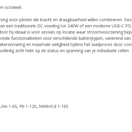
n scrolwiel.
ng voor piloten die kracht en draagbaarheid willen combineren. Deze 
n van een traditionele DC-voeding tot 240W of een moderne USB-C P
door hij ideaal is voor sessies op locatie waar stroomvoorziening bepe
eide functionaliteiten voor verschillende batterijtypen, variërend va
kerservaring en maximale veiligheid tijdens het laadproces door cons
volledig zicht hebt op de status en spanning van je individuele cellen.
 LiHv 1-6S, Pb 1-12S, NiMH/Cd 1-16S