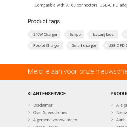
Compatible with: XT60 connectors, USB-C PD adapt
Product tags
240W Charger
6s lipo
batterij lader
Pocket Charger
Smart charger
USB-C PD 
Meld je aan voor onze nieuwsbri
KLANTENSERVICE
PRODU
Disclaimer
Alle 
Over Speeddrones
Nieuw
Algemene voorwaarden
Aanbi