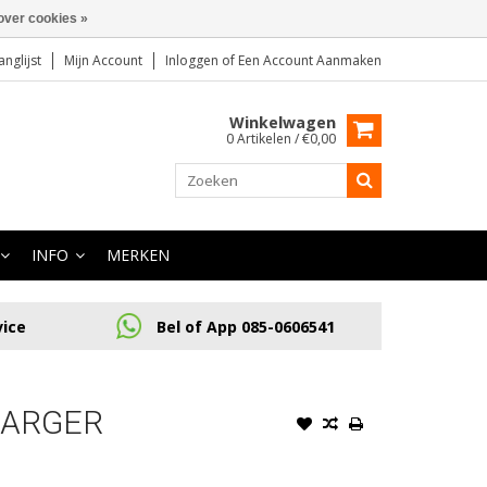
over cookies »
anglijst
Mijn Account
Inloggen
of
Een Account Aanmaken
Winkelwagen
0 Artikelen / €0,00
INFO
MERKEN
vice
Bel of App 085-0606541
HARGER