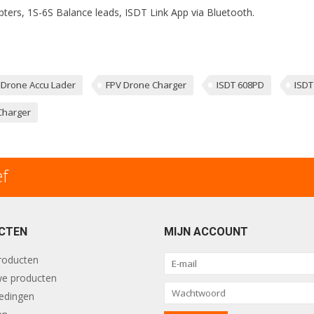
ers, 1S-6S Balance leads, ISDT Link App via Bluetooth.
Drone Accu Lader
FPV Drone Charger
ISDT 608PD
ISDT
Charger
ef
CTEN
MIJN ACCOUNT
producten
e producten
edingen