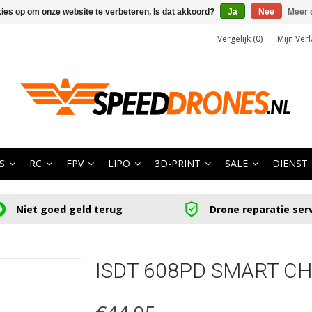
kies op om onze website te verbeteren. Is dat akkoord?
Ja
Nee
Meer 
Vergelijk (0)
Mijn Verl
S
RC
FPV
LIPO
3D-PRINT
SALE
DIENST
Niet goed geld terug
Drone reparatie ser
ISDT 608PD SMART C