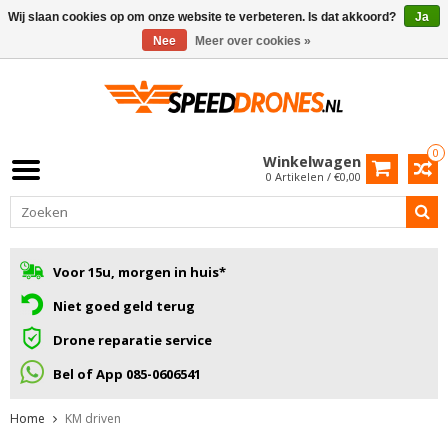
Wij slaan cookies op om onze website te verbeteren. Is dat akkoord?
Ja
Nee
Meer over cookies »
0
Winkelwagen
0 Artikelen / €0,00
Voor 15u, morgen in huis*
Niet goed geld terug
Drone reparatie service
Bel of App 085-0606541
Home
KM driven