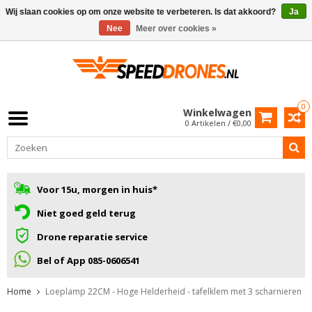
Wij slaan cookies op om onze website te verbeteren. Is dat akkoord?
Ja
Nee
Meer over cookies »
0
Winkelwagen
0 Artikelen / €0,00
Voor 15u, morgen in huis*
Niet goed geld terug
Drone reparatie service
Bel of App 085-0606541
Home
Loeplamp 22CM - Hoge Helderheid - tafelklem met 3 scharnieren