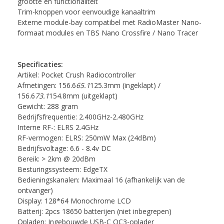
grootte en functionaliteit
Trim-knoppen voor eenvoudige kanaaltrim
Externe module-bay compatibel met RadioMaster Nano-
formaat modules en TBS Nano Crossfire / Nano Tracer
Specificaties:
Artikel: Pocket Crush Radiocontroller
Afmetingen: 156.6
65.1
125.3mm (ingeklapt) /
156.6
73.1
154.8mm (uitgeklapt)
Gewicht: 288 gram
Bedrijfsfrequentie: 2.400GHz-2.480GHz
Interne RF-: ELRS 2.4GHz
RF-vermogen: ELRS: 250mW Max (24dBm)
Bedrijfsvoltage: 6.6 - 8.4v DC
Bereik: > 2km @ 20dBm
Besturingssysteem: EdgeTX
Bedieningskanalen: Maximaal 16 (afhankelijk van de
ontvanger)
Display: 128*64 Monochrome LCD
Batterij: 2pcs 18650 batterijen (niet inbegrepen)
Opladen: Ingebouwde USB-C QC3-oplader