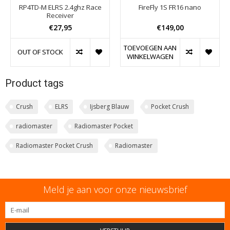
RP4TD-M ELRS 2.4ghz Race
FireFly 1S FR16 nano
Receiver
€27,95
€149,00
TOEVOEGEN AAN
OUT OF STOCK
WINKELWAGEN
Product tags
Crush
ELRS
Ijsberg Blauw
Pocket Crush
radiomaster
Radiomaster Pocket
Radiomaster Pocket Crush
Radiomaster
Meld je aan voor onze nieuwsbrief