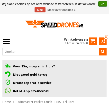
Wij slaan cookies op om onze website te verbeteren. Is dat akkoord?
Ja
Nee
Meer over cookies »
0
Winkelwagen
0 Artikelen / €0,00
Voor 15u, morgen in huis*
Niet goed geld terug
Drone reparatie service
Bel of App 085-0606541
Home
RadioMaster Pocket Crush - ELRS - Fel Roze