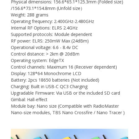
Physical dimensions: 156.6*65.1*125.3mm (Folded size)
/156.6*73.1*154.8mm (Unfold size）
Weight: 288 grams
Operating frequency: 2.400GHz-2.480GHz
Internal RF Options: ELRS 2.4GHz
Supported protocols: Module dependent
RF power: ELRS: 250mW Max (24dBm)
Operational voltage: 6.6 - 8.4v DC
Control distance: > 2km @ 20dBm
Operating system: EdgeTX
Control channels: Maximum 16 (Receiver dependent)
Display: 128*64 Monochrome LCD
Battery: 2pcs 18650 batteries (Not included)
Charging: Built in USB-C QC3 Charging
Upgradable Firmware: Via USB or the included SD card
Gimbal: Hall-effect
Module bay: Nano size (Compatible with RadioMaster
Nano-size modules, TBS Nano Crossfire / Nano Tracer )