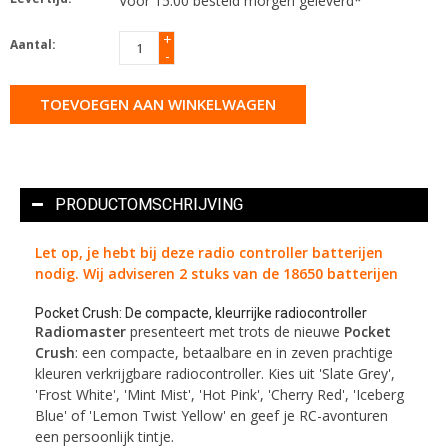
Voor 15.00 besteld morgen geleverd*
+
Aantal:
-
TOEVOEGEN AAN WINKELWAGEN
PRODUCTOMSCHRIJVING
Let op, je hebt bij deze radio controller batterijen
nodig. Wij adviseren 2 stuks van de
18650
batterijen
Pocket Crush: De compacte, kleurrijke radiocontroller
Radiomaster
presenteert met trots de nieuwe
Pocket
Crush
: een compacte, betaalbare en in zeven prachtige
kleuren verkrijgbare radiocontroller. Kies uit 'Slate Grey',
'Frost White', 'Mint Mist', 'Hot Pink', 'Cherry Red', 'Iceberg
Blue' of 'Lemon Twist Yellow' en geef je RC-avonturen
een persoonlijk tintje.